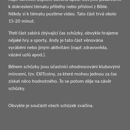
k dokreslení tématu příběhy nebo přísloví z Bible.
Někdy si k tématu pustíme video. Tato část trvá okolo
15-20 minut.
Třetí část zabírá zbývající čas schůzky, obvykle hrajeme
nějaké hry a sporty. Jindy je tato část věnována
vyrábění nebo jiným aktivitám (např. zdravověda,
vázání uzlů apod.).
Během schůzky jsou účastníci ohodnocováni klubovými
mincemi, tzv. EXITcoiny, za které mohou jednou za čas
získat něco hodnotného. To se potom děje na závěr
schůzky.
Obvykle je součástí všech schůzek svačina.