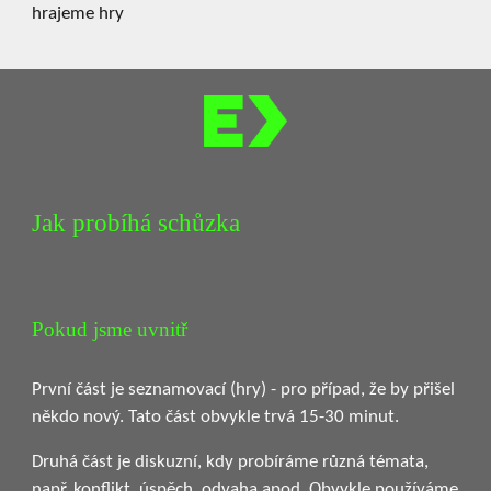
hrajeme hry
Jak probíhá schůzka
Pokud jsme uvnitř
První část je seznamovací (hry) - pro případ, že by přišel
někdo nový. Tato část obvykle trvá 15-30 minut.
Druhá část je diskuzní, kdy probíráme různá témata,
např. konflikt, úspěch, odvaha apod. Obvykle používáme