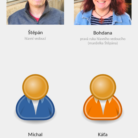
Štěpán
Bohdana
hlavní vedoucí
pravá ruka hlavního vedoucího
(manželka Štěpána)
Michal
Káťa