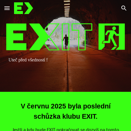
Skip to main content
Skip to navigation
Uteč před všedností !
V červnu 2025 byla poslední
schůzka klubu EXIT.
Jestli a kdy bude EXIT pokračovat se dozvíš na tomto